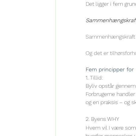
Det ligger i fem gru
Sammenhængskraf
Sammenhængskraft sk
Og det er tilhørsforh
Fem principper for
1. Tillid:
Byliv opstår gennem 
Forbrugerne handler p
og en praksis – og ska
2. Byens WHY
Hvem vil I være som 
hvorfor mennesker, 