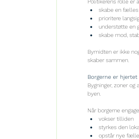
Politikerens rolle er a
skabe en fælles
prioritere lang
understøtte en g
skabe mod, stabi
Bymidten er ikke n
skaber sammen.
Borgerne er hjertet
Bygninger, zoner og
byen.
Når borgerne engager
vokser tilliden
styrkes den loka
opstår nye fæll