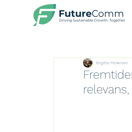
Future
Comm
Driving Sustainable Growth, Together
Birgitte Pedersen
Fremtiden
relevans,