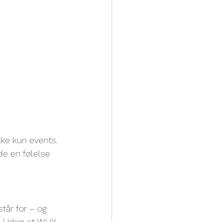
ke kun events. 
de en følelse 
tår for – og 
. Uden et WHY 