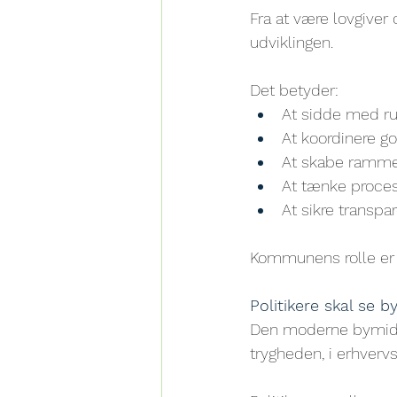
Fra at være lovgiver 
udviklingen.
Det betyder:
At sidde med ru
At koordinere 
At skabe rammer
At tænke proces
At sikre transpa
Kommunens rolle er i
Politikere skal se b
Den moderne bymidte 
trygheden, i erhvervs