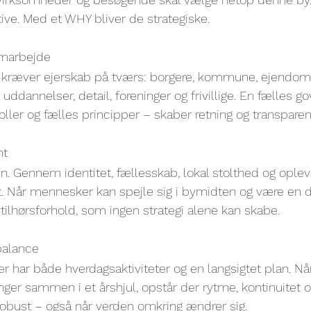
tive. Med et WHY bliver de strategiske.
amarbejde
ræver ejerskab på tværs: borgere, kommune, ejendoms
 uddannelser, detail, foreninger og frivillige. En fælles 
ller og fælles principper – skaber retning og transparen
nt
 Gennem identitet, fællesskab, lokal stolthed og opleve
. Når mennesker kan spejle sig i bymidten og være en d
 tilhørsforhold, som ingen strategi alene kan skabe.
 balance
 har både hverdagsaktiviteter og en langsigtet plan. Når 
ger sammen i et årshjul, opstår der rytme, kontinuitet og
obust – også når verden omkring ændrer sig.