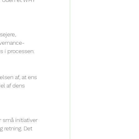
ejere, 
governance-
s i processen.
lsen af, at ens 
el af dens 
små initiativer 
 retning. Det 