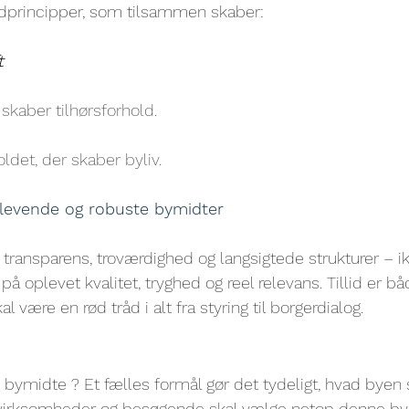
ndprincipper, som tilsammen skaber: 
t
aber tilhørsforhold.
oldet, der skaber byliv.
 levende og robuste bymidter
transparens, troværdighed og langsigtede strukturer – ik
å oplevet kvalitet, tryghed og reel relevans. Tillid er bå
l være en rød tråd i alt fra styring til borgerdialog.
bymidte ? Et fælles formål gør det tydeligt, hvad byen s
virksomheder og besøgende skal vælge netop denne by