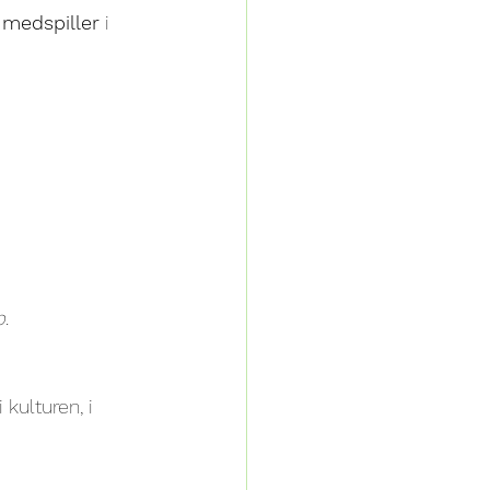
 medspiller
 i 
b
.
kulturen, i 