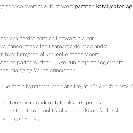
og serviceleverandør til at være 
partner, katalysator og
ndt om bordet som en ligeværdig aktør
governance-modellen i samarbejde med andre
, hvor borgerne bliver reelle medskabere
ser og partnerskaber – ikke kun projekter og events
rens, dialog og fælles principper
kke at eje bymidten, men at sikre, at 
alle kan få ejerska
ymidten som en identitet - ikke et projekt
er stedet, hvor politik bliver mærkbar:i fællesskabet, i 
livet og i hverdagen.