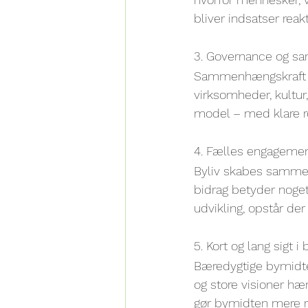
bliver indsatser reak
3. Governance og s
Sammenhængskraft k
virksomheder, kultur,
model – med klare ro
4. Fælles engageme
Byliv skabes sammen.
bidrag betyder noget
udvikling, opstår der
5. Kort og lang sigt i
Bæredygtige bymidter
og store visioner hæn
gør bymidten mere r