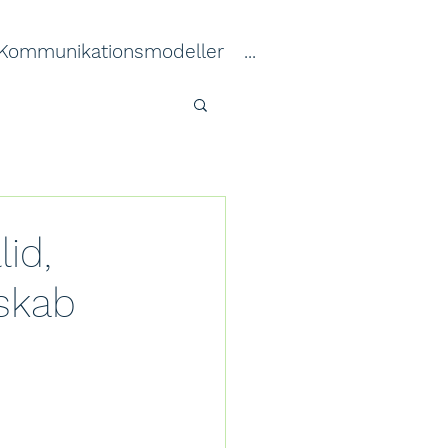
Kommunikationsmodeller
...
id,
rskab