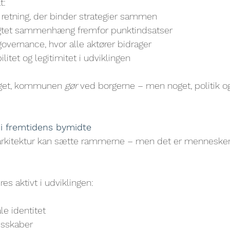
t:
 retning, der binder strategier sammen
sigtet sammenhæng fremfor punktindsatser
overnance, hvor alle aktører bidrager
litet og legitimitet i udviklingen
oget, kommunen 
gør
 ved borgerne – men noget, politik 
 i fremtidens bymidte
 arkitektur kan sætte rammerne – men det er mennesker,
es aktivt i udviklingen:
le identitet
esskaber