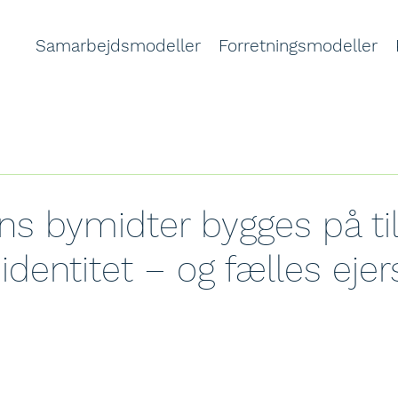
Samarbejdsmodeller
Forretningsmodeller
s bymidter bygges på till
 identitet – og fælles eje