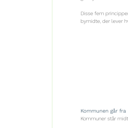
Disse fem princippe
bymidte, der lever h
Kommunen går fra at
Kommuner står midt i