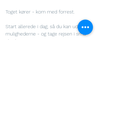
Toget kører - kom med forrest. 
Start allerede i dag, så du kan udnytte 
mulighederne - og tage rejsen i små 
skridt.
Se alle
Seneste blogindlæg