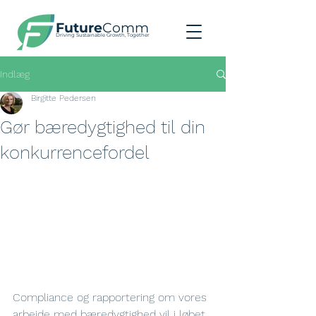
Future
Comm
Driving Sustainable Growth, Together
Indlæg
Birgitte Pedersen
Gør bæredygtighed til din
konkurrencefordel
Compliance og rapportering om vores 
arbejde med bæredygtighed vil i løbet 