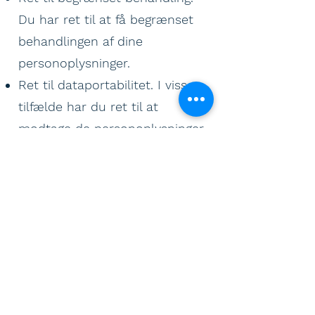
Du har ret til at få begrænset
behandlingen af dine
personoplysninger.
Ret til dataportabilitet. I visse
tilfælde har du ret til at
modtage de personoplysninger,
som du selv har afgivet, i et
struktureret, almindeligt
anvendt og maskinlæsbart
format til personlig brug.
Tilbagetrækning af samtykke:
Du kan til enhver tid trække et
eventuelt samtykke tilbage.
Dette berører dog ikke