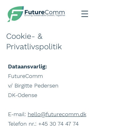
Future
Comm
Driving Sustainable Growth, Together
Cookie- &
Privatlivspolitik
Dataansvarlig:
FutureComm
v/ Birgitte Pedersen
DK-Odense
E-mail:
hello@futurecomm.dk
Telefon nr.: +45 30 74 47 74