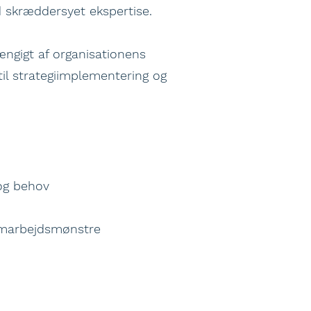
 skræddersyet ekspertise.
ængigt af organisationens
il strategiimplementering og
og behov
samarbejdsmønstre