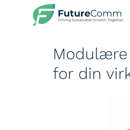
Future
Comm
Driving Sustainable Growth, Together
Modulære 
for din v