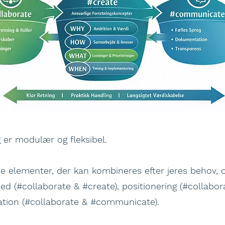
 er modulær og fleksibel.
e elementer, der kan kombineres efter jeres behov, 
 (#collaborate & #create), positionering (#collabora
ation (#collaborate & #communicate).