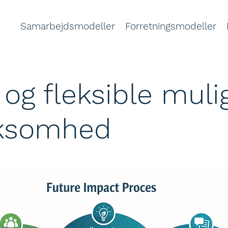
Samarbejdsmodeller
Forretningsmodeller
og fleksible muli
irksomhed