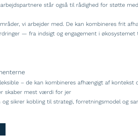
bejdspartnere står også til rådighed for støtte med
områder, vi arbejder med. De kan kombineres frit afh
ringer — fra indsigt og engagement i økosystemet t
menterne
eksible – de kan kombineres afhængigt af kontekst 
er skaber mest værdi for jer
 og sikrer kobling til strategi, forretningsmodel og 